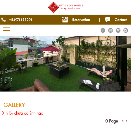
+84976681596
Reservation
|
Contact
GALLERY
Xin lỗi chưa có ảnh nào
0 Page